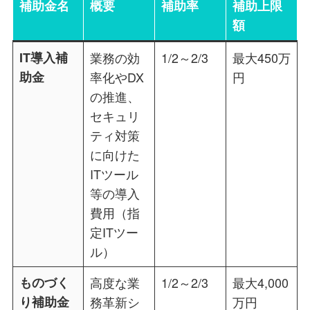
補助金名
概要
補助率
補助上限
額
IT導入補
業務の効
1/2～2/3
最大450万
助金
率化やDX
円
の推進、
セキュリ
ティ対策
に向けた
ITツール
等の導入
費用（指
定ITツー
ル）
ものづく
高度な業
1/2～2/3
最大4,000
り補助金
務革新シ
万円