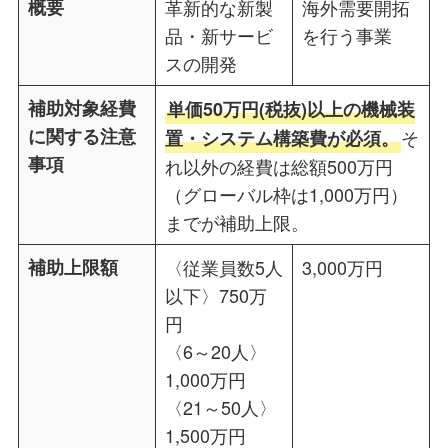
概要
革新的な新製
海外需要開拓
品・新サービ
を行う事業
スの開発
補助対象経費
単価50万円(税抜)以上の機械装
に関する注意
そ
置・システム構築費が必須。
事項
れ以外の経費は総額500万円
（グローバル枠は1,000万円）
までが補助上限。
補助上限額
〈従業員数5人
3,000万円
以下〉750万
円
〈6～20人〉
1,000万円
〈21～50人〉
1,500万円