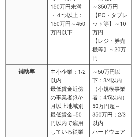
150万円未満
～350万円
・４つ以上：
【PC・タブレ
150万円～450
ット等】～10
万円以下
万円
【レジ・券売
機等】～20万
円
補助率
中小企業：1/2
～50万円以
以内
下：3/4以内
最低賃金近傍
（小規模事業
の事業者(3か
者：4/5以内）
月以上地域別
50万円超～
最低賃⾦+50
350万円：2/3
円以内で雇用
以内
している従業
ハードウェア