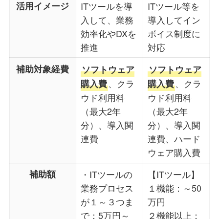
活用イメージ
ITツールを導
ITツール等を
入して、業務
導入してイン
効率化やDXを
ボイス制度に
推進
対応
補助対象経費
ソフトウェア
ソフトウェア
、クラ
、クラ
購入費
購入費
ウド利用料
ウド利用料
（最大2年
（最大2年
分）、導入関
分）、導入関
連費
連費、ハード
ウェア購入費
補助額
・ITツールの
【ITツール】
業務プロセス
１機能：～50
が１～３つま
万円
で：5万円～
２機能以上：