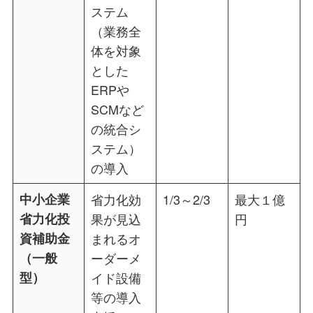
ステム
（業務全
体を対象
とした
ERPや
SCMなど
の統合シ
ステム）
の導入
中小企業
省力化効
1/3～2/3
最大１億
省力化投
果が見込
円
資補助金
まれるオ
（一般
ーダーメ
型）
イド設備
等の導入